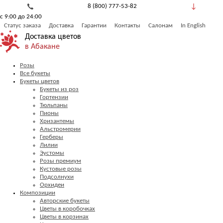
8 (800) 777-53-82
с 9:00 до 24:00
Обратный звонок
Статус заказа
Доставка
Гарантии
Контакты
Салонам
In English
Доставка цветов
в Абакане
Розы
Все букеты
Букеты цветов
Букеты из роз
Гортензии
Тюльпаны
Пионы
Хризантемы
Альстромерии
Герберы
Лилии
Эустомы
Розы премиум
Кустовые розы
Подсолнухи
Орхидеи
Композиции
Авторские букеты
Цветы в коробочках
Цветы в корзинах