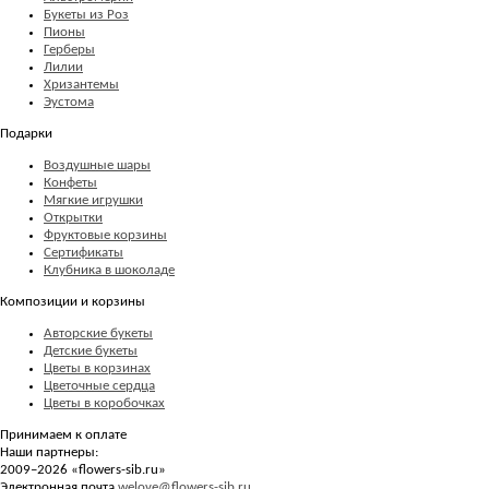
Букеты из Роз
Пионы
Герберы
Лилии
Хризантемы
Эустома
Подарки
Воздушные шары
Конфеты
Мягкие игрушки
Открытки
Фруктовые корзины
Сертификаты
Клубника в шоколаде
Композиции и корзины
Авторские букеты
Детские букеты
Цветы в корзинах
Цветочные сердца
Цветы в коробочках
Принимаем к оплате
Наши партнеры:
2009–2026 «
flowers-sib.ru
»
Электронная почта
welove@flowers-sib.ru