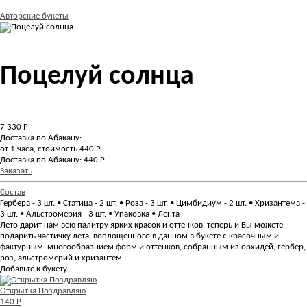
Авторские букеты
Поцелуй солнца
7 330
Р
Доставка по Абакану:
от 1 часа, стоимость 440 Р
Доставка по Абакану: 440 Р
Заказать
Состав
Гербера - 3 шт. • Статица - 2 шт. • Роза - 3 шт. • Цимбидиум - 2 шт. • Хризантема -
3 шт. • Альстромерия - 3 шт. • Упаковка • Лента
Лето дарит нам всю палитру ярких красок и оттенков, теперь и Вы можете
подарить частичку лета, воплощенного в данном в букете с красочным и
фактурным многообразнием форм и оттенков, собранным из орхидей, гербер,
роз, альстромерий и хризантем.
Добавьте к букету
Открытка Поздравляю
140 Р