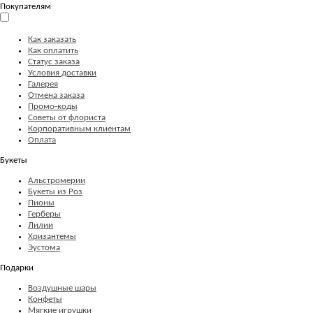
Покупателям
Как заказать
Как оплатить
Статус заказа
Условия доставки
Галерея
Отмена заказа
Промо-коды
Советы от флориста
Корпоративным клиентам
Оплата
Букеты
Альстромерии
Букеты из Роз
Пионы
Герберы
Лилии
Хризантемы
Эустома
Подарки
Воздушные шары
Конфеты
Мягкие игрушки