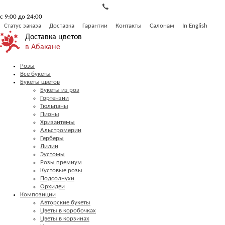
с 9:00 до 24:00
Статус заказа
Доставка
Гарантии
Контакты
Салонам
In English
Доставка цветов
в Абакане
Розы
Все букеты
Букеты цветов
Букеты из роз
Гортензии
Тюльпаны
Пионы
Хризантемы
Альстромерии
Герберы
Лилии
Эустомы
Розы премиум
Кустовые розы
Подсолнухи
Орхидеи
Композиции
Авторские букеты
Цветы в коробочках
Цветы в корзинах