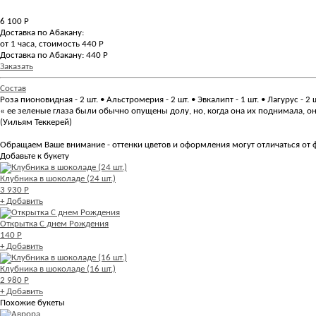
6 100
Р
Доставка по Абакану:
от 1 часа, стоимость 440 Р
Доставка по Абакану: 440 Р
Заказать
Состав
Роза пионовидная - 2 шт. • Альстромерия - 2 шт. • Эвкалипт - 1 шт. • Лагурус - 2 
« ее зеленые глаза были обычно опущены долу, но, когда она их поднимала,
(Уильям Теккерей)
Обращаем Ваше внимание - оттенки цветов и оформления могут отличаться от ф
Добавьте к букету
Клубника в шоколаде (24 шт.)
3 930 Р
+ Добавить
Открытка С днем Рождения
140 Р
+ Добавить
Клубника в шоколаде (16 шт.)
2 980 Р
+ Добавить
Похожие букеты