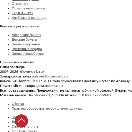
Открытки
Фруктовые корзины
Сертификаты
Клубника в шоколаде
Композиции и корзины
Авторские букеты
Детские букеты
Цветы в корзинах
Цветочные сердца
Цветы в коробочках
Принимаем к оплате
Наши партнеры:
2009–2026 «
flowers-sib.ru
»
Электронная почта
welove@flowers-sib.ru
Компания Flowers-Sib.ru с 2011 года осуществляет доставку цветов по Абакану
Flowers-Sib.ru - сокращаем расстояния.
Все права защищены. Предложения не являются публичной офертой. Букеты мог
Магазин цветов:
Некрасова 23
,
655004
Абакан
, т.
8 (800) 777-53-82
Оферта
Правила обработки персональных данных
Контакты
Доставка
Способы оплаты
Оплатить заказ