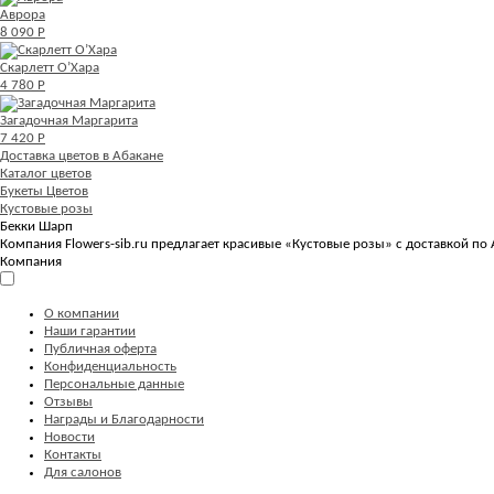
Аврора
8 090 Р
Скарлетт О’Хара
4 780 Р
Загадочная Маргарита
7 420 Р
Доставка цветов в Абакане
Каталог цветов
Букеты Цветов
Кустовые розы
Бекки Шарп
Компания Flowers-sib.ru предлагает красивые «Кустовые розы» с доставкой по 
Компания
О компании
Наши гарантии
Публичная оферта
Конфиденциальность
Персональные данные
Отзывы
Награды и Благодарности
Новости
Контакты
Для салонов