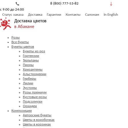
8 (800) 777-53-82
с 9:00 до 24:00
Обратный звонок
Статус заказа
Доставка
Гарантии
Контакты
Салонам
In English
Доставка цветов
в Абакане
Розы
Все букеты
Букеты цветов
Букеты из роз
Гортензии
Тюльпаны
Пионы
Хризантемы
Альстромерии
Герберы
Лилии
Эустомы
Розы премиум
Кустовые розы
Подсолнухи
Орхидеи
Композиции
Авторские букеты
Цветы в коробочках
Цветы в корзинах