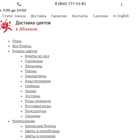
8 (800) 777-53-82
с 9:00 до 24:00
Обратный звонок
Статус заказа
Доставка
Гарантии
Контакты
Салонам
In English
Доставка цветов
в Абакане
Розы
Все букеты
Букеты цветов
Букеты из роз
Гортензии
Тюльпаны
Пионы
Хризантемы
Альстромерии
Герберы
Лилии
Эустомы
Розы премиум
Кустовые розы
Подсолнухи
Орхидеи
Композиции
Авторские букеты
Цветы в коробочках
Цветы в корзинах