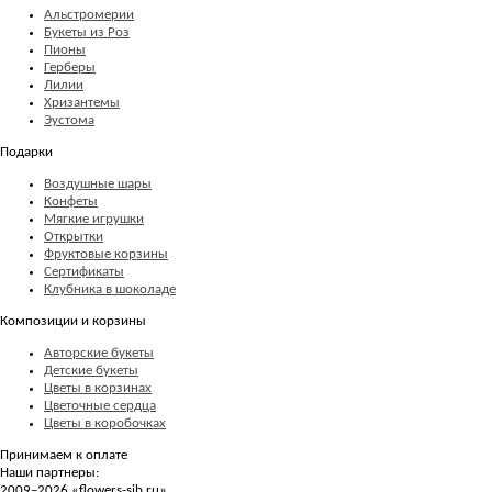
Альстромерии
Букеты из Роз
Пионы
Герберы
Лилии
Хризантемы
Эустома
Подарки
Воздушные шары
Конфеты
Мягкие игрушки
Открытки
Фруктовые корзины
Сертификаты
Клубника в шоколаде
Композиции и корзины
Авторские букеты
Детские букеты
Цветы в корзинах
Цветочные сердца
Цветы в коробочках
Принимаем к оплате
Наши партнеры:
2009–2026 «
flowers-sib.ru
»