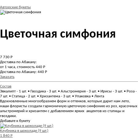
Авторские букеты
Цветочная симфония
7 730
Р
Доставка по Абакану:
от 1 часа, стоимость 440 Р
Доставка по Абакану: 440 Р
Заказать
Состав
Эвкалипт - 1 шт. • Гвоздика - 3 шт. • Альстромерия - 3 шт. • Ирисы - 3 шт. • Роза -
7 шт. • Статица - 2 шт. • Хризантема - 3 шт. • Упаковка • Лента
Вдохновленные многообразием форм и оттенков, которые дарит нам лето,
наши флористы создали гармоничную цветочную симфонию из роз, красочных
альстромерий и хризантем с добавлением ярких акцентов из статицы и
гвоздики.
Добавьте к букету
Клубника в шоколаде (9 шт.)
1 840 Р