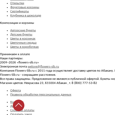
Открытки
Фруктовые корзины
Сертификаты
Клубника в шоколаде
Композиции и корзины
Авторские букеты
Детские букеты
Цветы в корзинах
Цветочные сердца
Цветы в коробочках
Принимаем к оплате
Наши партнеры:
2009–2026 «
flowers-sib.ru
»
Электронная почта
welove@flowers-sib.ru
Компания Flowers-Sib.ru с 2011 года осуществляет доставку цветов по Абакану
Flowers-Sib.ru - сокращаем расстояния.
Все права защищены. Предложения не являются публичной офертой. Букеты мог
Магазин цветов:
Некрасова 23
,
655004
Абакан
, т.
8 (800) 777-53-82
Оферта
Правила обработки персональных данных
Контакты
Доставка
Способы оплаты
Оплатить заказ