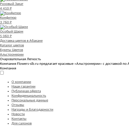
Розовый Закат
4 410 Р
Конфитюр
3 760 Р
Особый Шарм
5 060 Р
Доставка цветов в Абакане
Каталог цветов
Букеты Цветов
Альстромерии
Очаровательная Легкость
Компания Flowers-sib.ru предлагает красивые «Альстромерии» с доставкой по 
Компания
О компании
Наши гарантии
Публичная оферта
Конфиденциальность
Персональные данные
Отзывы
Награды и Благодарности
Новости
Контакты
Для салонов