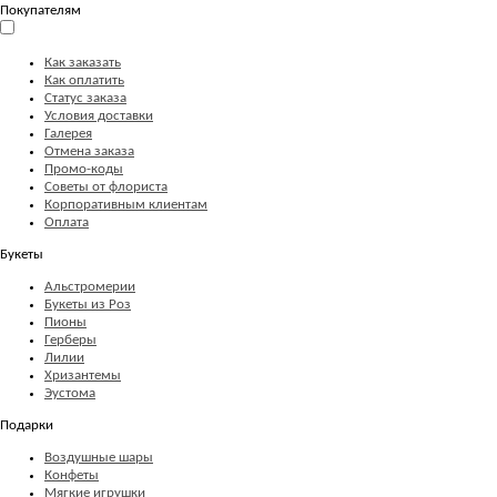
Покупателям
Как заказать
Как оплатить
Статус заказа
Условия доставки
Галерея
Отмена заказа
Промо-коды
Советы от флориста
Корпоративным клиентам
Оплата
Букеты
Альстромерии
Букеты из Роз
Пионы
Герберы
Лилии
Хризантемы
Эустома
Подарки
Воздушные шары
Конфеты
Мягкие игрушки