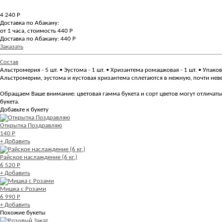
4 240
Р
Доставка по Абакану:
от 1 часа, стоимость 440 Р
Доставка по Абакану: 440 Р
Заказать
Состав
Альстромерия - 5 шт. • Эустома - 1 шт. • Хризантема ромашковая - 1 шт. • Упаков
Альстромерии, эустома и кустовая хризантема сплетаются в нежную, почти неве
Обращаем Ваше внимание: цветовая гамма букета и сорт цветов могут отличать
букета.
Добавьте к букету
Открытка Поздравляю
140 Р
+ Добавить
Райское наслаждение (6 кг.)
6 520 Р
+ Добавить
Мишка с Розами
6 990 Р
+ Добавить
Похожие букеты