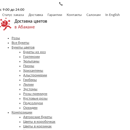
с 9:00 до 24:00
Статус заказа
Доставка
Гарантии
Контакты
Салонам
In English
Доставка цветов
в Абакане
Розы
Все букеты
Букеты цветов
Букеты из роз
Гортензии
Тюльпаны
Пионы
Хризантемы
Альстромерии
Герберы
Лилии
Эустомы
Розы премиум
Кустовые розы
Подсолнухи
Орхидеи
Композиции
Авторские букеты
Цветы в коробочках
Цветы в корзинах