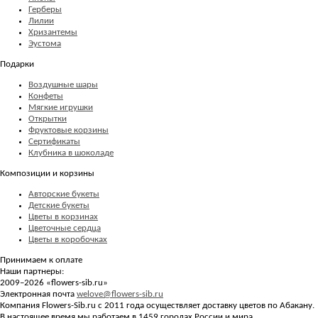
Герберы
Лилии
Хризантемы
Эустома
Подарки
Воздушные шары
Конфеты
Мягкие игрушки
Открытки
Фруктовые корзины
Сертификаты
Клубника в шоколаде
Композиции и корзины
Авторские букеты
Детские букеты
Цветы в корзинах
Цветочные сердца
Цветы в коробочках
Принимаем к оплате
Наши партнеры:
2009–2026 «
flowers-sib.ru
»
Электронная почта
welove@flowers-sib.ru
Компания Flowers-Sib.ru с 2011 года осуществляет доставку цветов по Абакану.
В настоящее время мы работаем в 1459 городах России и мира.