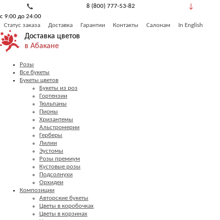
8 (800) 777-53-82
с 9:00 до 24:00
Обратный звонок
Статус заказа
Доставка
Гарантии
Контакты
Салонам
In English
Доставка цветов
в Абакане
Розы
Все букеты
Букеты цветов
Букеты из роз
Гортензии
Тюльпаны
Пионы
Хризантемы
Альстромерии
Герберы
Лилии
Эустомы
Розы премиум
Кустовые розы
Подсолнухи
Орхидеи
Композиции
Авторские букеты
Цветы в коробочках
Цветы в корзинах