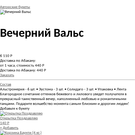
Авторские букеты
Вечерний Вальс
6 110
Р
Доставка по Абакану:
от 1 часа, стоимость 440 Р
Доставка по Абакану: 440 Р
Заказать
Состав
Альстромерия - 6 шт. • Эустома - 3 шт. • Солидаго - 3 шт. • Упаковка • Лента
Благородное сочетание оттенков бежевого и лилового уведет получателя в
прекрасный таинственный вечер, наполненный любовью и романтичными
танцами. Подарите волшебство момента самым близким и дорогим людям!
Добавьте к букету
Открытка Поздравляю
140 Р
+ Добавить