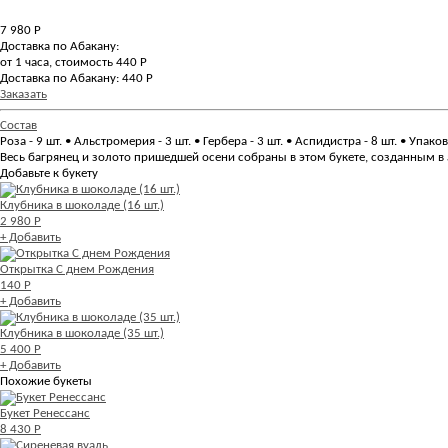
7 980
Р
Доставка по Абакану:
от 1 часа, стоимость 440 Р
Доставка по Абакану: 440 Р
Заказать
Состав
Роза - 9 шт. • Альстромерия - 3 шт. • Гербера - 3 шт. • Аспидистра - 8 шт. • Упако
Весь багрянец и золото пришедшей осени собраны в этом букете, созданным в
Добавьте к букету
Клубника в шоколаде (16 шт.)
2 980 Р
+ Добавить
Открытка С днем Рождения
140 Р
+ Добавить
Клубника в шоколаде (35 шт.)
5 400 Р
+ Добавить
Похожие букеты
Букет Ренессанс
8 430 Р