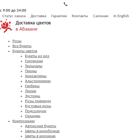
с 9:00 до 24:00
Статус заказа
Доставка
Гарантии
Контакты
Салонам
In English
Доставка цветов
в Абакане
Розы
Все букеты
Букеты цветов
Букеты из роз
Гортензии
Тюльпаны
Пионы
Хризантемы
Альстромерии
Герберы
Лилии
Эустомы
Розы премиум
Кустовые розы
Подсолнухи
Орхидеи
Композиции
Авторские букеты
Цветы в коробочках
Цветы в корзинах