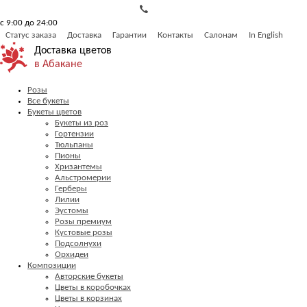
с 9:00 до 24:00
Статус заказа
Доставка
Гарантии
Контакты
Салонам
In English
Доставка цветов
в Абакане
Розы
Все букеты
Букеты цветов
Букеты из роз
Гортензии
Тюльпаны
Пионы
Хризантемы
Альстромерии
Герберы
Лилии
Эустомы
Розы премиум
Кустовые розы
Подсолнухи
Орхидеи
Композиции
Авторские букеты
Цветы в коробочках
Цветы в корзинах