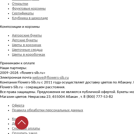
Открытки
Фруктовые корзины
Сертификаты
Клубника в шоколаде
Композиции и корзины
Авторские букеты
Детские букеты
Цветы в корзинах
Цветочные сердца
Цветы в коробочках
Принимаем к оплате
Наши партнеры:
2009–2026 «
flowers-sib.ru
»
Электронная почта
welove@flowers-sib.ru
Компания Flowers-Sib.ru с 2011 года осуществляет доставку цветов по Абакану
Flowers-Sib.ru - сокращаем расстояния.
Все права защищены. Предложения не являются публичной офертой. Букеты мог
Магазин цветов:
Некрасова 23
,
655004
Абакан
, т.
8 (800) 777-53-82
Оферта
Правила обработки персональных данных
Контакты
Доставка
Способы оплаты
Оплатить заказ