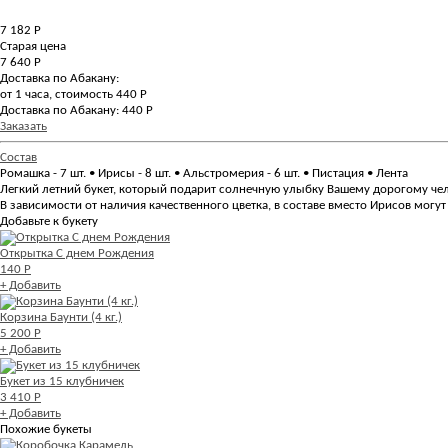
7 182
Р
Старая цена
7 640 Р
Доставка по Абакану:
от 1 часа, стоимость 440 Р
Доставка по Абакану: 440 Р
Заказать
Состав
Ромашка - 7 шт. • Ирисы - 8 шт. • Альстромерия - 6 шт. • Пистация • Лента
Легкий летний букет, который подарит солнечную улыбку Вашему дорогому че
В зависимости от наличия качественного цветка, в составе вместо Ирисов мог
Добавьте к букету
Открытка С днем Рождения
140 Р
+ Добавить
Корзина Баунти (4 кг.)
5 200 Р
+ Добавить
Букет из 15 клубничек
3 410 Р
+ Добавить
Похожие букеты