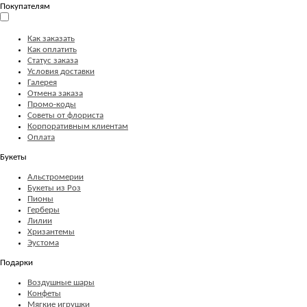
Покупателям
Как заказать
Как оплатить
Статус заказа
Условия доставки
Галерея
Отмена заказа
Промо-коды
Советы от флориста
Корпоративным клиентам
Оплата
Букеты
Альстромерии
Букеты из Роз
Пионы
Герберы
Лилии
Хризантемы
Эустома
Подарки
Воздушные шары
Конфеты
Мягкие игрушки